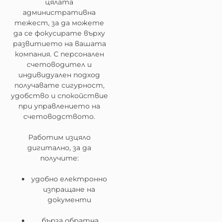
цялата
административна
тежест, за да можете
да се фокусирате върху
развитието на вашата
компания. С персонален
счетоводител и
индивидуален подход
получавате сигурност,
удобство и спокойствие
при управлението на
счетоводството.
Работим изцяло
дигитално, за да
получите:
удобно електронно
изпращане на
документи
бърза обратна