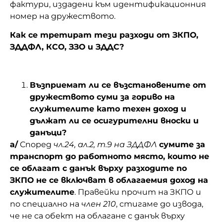
фактури, издадени към идентификационния
номер на дружеството.
Как се третират тези разходи от ЗКПО,
ЗДДФЛ, КСО, ЗЗО и ЗДДС?
Възприемат ли се възстановените от
дружеството суми за гориво на
служителите като техен доход и
дължат ли се осигурителни вноски и
данъци?
а/
Според
чл.24, ал.2, т.9 на ЗДДФЛ
сумите за
транспорт до работното място, които не
се облагат с данък върху разходите по
ЗКПО не се включват в облагаемия доход на
служителите
. Правейки прочит на ЗКПО и
по специално на
член 210
, стигаме до извода,
че не са обект на облагане с данък върху