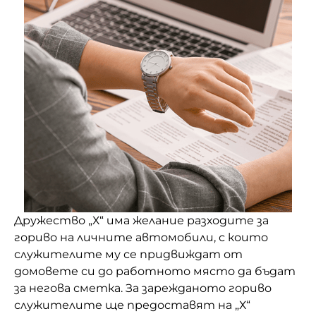
Дружество „Х“ има желание разходите за
гориво на личните автомобили, с които
служителите му се придвиждат от
домовете си до работното място да бъдат
за негова сметка. За зарежданото гориво
служителите ще предоставят на „Х“