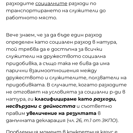
разходите
социалните
разходи по
транспортирането на служители до
работното място.
Вече знаем, че за да бъде един разход
определен като социален разход в натура,
той трябва да е достъпна за всички
служители на дружеството социална
придобивка, а също така не бива да има
парични взаимоотношения между
дружеството и служителите, ползватели на
придобивката. В случаите, когато разходите
не отговаят на условията за социални р-ди в
натура, ги
класифицираме като
разходи,
несвързани с дейността
и съответно
правим
увеличение на резултата
в
данъчната декларация (
чл. 26, т.1 от ЗКПО
).
Проблемния момент в конкретния казус е