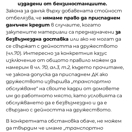
издадени от бензиностанциите.
Закона за данък върху добавената стойност
отбелязва, че
нямаме право да приспаднем
данъчен кредит
в случаите, когато
закупените материали са предназначени
за
безвъзмездна доставка
или ако не могат да
се свържат с дейността на дружеството
(
чл.70
). Интересно за конкретния казус
изключение от общото правило можем да
намерим в
чл. 70, ал.3, т.2,
където прочитаме,
че закона допуска да приспаднем ДК ако
дружеството извършва „
транспортно
обслужване
“ на своите кадри от домовете
им до работното място, като условията са
обслужването да е безвъзмездно и да е
свързано с дейността на дружеството.
В конкретната обстановка обаче, не можем
да твърдим че имаме „
транспортно