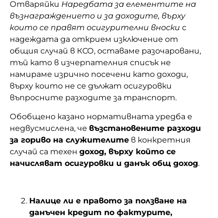
Отваряйки
Наредбата за елементите на
възнаграждението и за доходите, върху
които се правят осигурителни вноски
с
надеждата да открием изключение от
общия случай в КСО, оставаме разочаровани,
тъй като в изчерпателния списък не
намираме изрично посечени като доходи,
върху които не се дължат осигуровки
въпросните разходите за транспорт.
Обобщено казано нормативната уредба е
недвусмислена, че
възстановените разходи
за гориво на служителите
в конкретния
случай са техен
доход, върху който се
начисляват осигуровки и данък общ доход
.
Налице ли е правото за ползване на
данъчен кредит по фактурите,