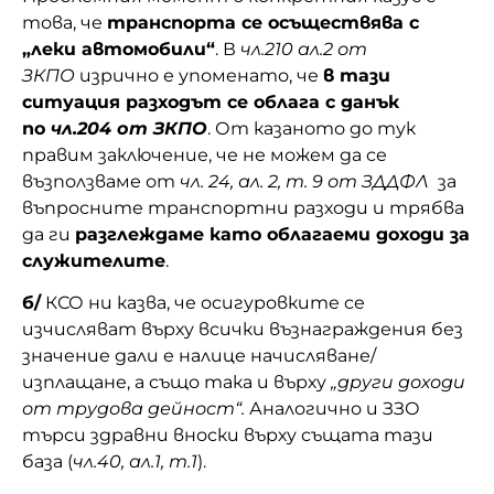
това, че
транспорта се осъществява с
„леки автомобили“
. В
чл.210 ал.2 от
ЗКПО
изрично е упоменато, че
в тази
ситуация разходът се облага с данък
по
чл.204 от ЗКПО
. От казаното до тук
правим заключение, че не можем да се
възползваме от
чл. 24, ал. 2, т. 9 от ЗДДФЛ
за
въпросните транспортни разходи и трябва
да ги
разглеждаме като облагаеми доходи за
служителите
.
б/
КСО ни казва, че осигуровките се
изчисляват върху всички възнаграждения без
значение дали е налице начисляване/
изплащане, а също така и върху
„други доходи
от трудова дейност“.
Аналогично и ЗЗО
търси здравни вноски върху същата тази
база (
чл.40, ал.1, т.1
).