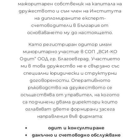
мажоритарен собственик на капитала на
дружеството и съм член на Института
на дипломираните експерт-
счетоводители в България от
основаването му до настоящето.
Като регистриран одитор имам
миноритарно участие в СОП „ВСИ-КО
Одит” ООД гр. Благоевград. Участието
ми в това дружество не е свързано със
специални юридически и структурни
договорености. Оперативното
ръководство на дружеството се
осъществява от управител, на когото
са подчинени двама директори които
оглавяват двете формирани засега
направления във фирмата:
одит и консултиране
данъчно и счетоводно обслужване