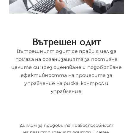
Вътрешен одит
Вътрешният одит се прави с цел да
помага на организацията за постигне
целите си чрез оценяване и подобряване
ефективността на процесите за
управление на риска, контрол и
управление.
Диплом за придобита правоспособност
на регистрираният одитор Пламен