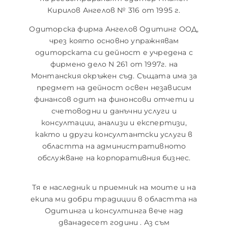
Кирилов Ангелов № 316 от 1995 г.
Одиторска фирма Ангелов Одитинг ООД,
чрез която основно упражнявам
одиторската си дейност е учредена с
фирмено дело N 261 от 1997г. на
Монтанския окръжен съд. Същата има за
предмет на дейност освен независим
финансов одит на финонсови отчети и
счетоводни и данъчни услуги и
консултации, анализи и експертизи,
както и други консултантски услуги в
областта на административното
обслужване на корпоративния бизнес.
Тя е наследник и приемник на моите и на
екипа ми добри традиции в областта на
Одитинга и консултинга вече над
дванадесет години . Аз съм