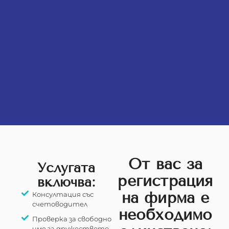
Oт вас за
Услугата
регистрация
включва:
на фирма е
Консултация със
счетоводител
необходимо
Проверка за свободно
име за дружеството