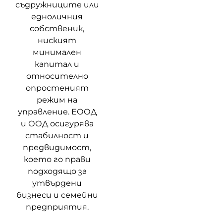
съдружниците или
едноличния
собственик,
ниският
минимален
капитал и
относително
опростеният
режим на
управление. ЕООД
и ООД осигурява
стабилност и
предвидимост,
което го прави
подходящо за
утвърдени
бизнеси и семейни
предприятия.