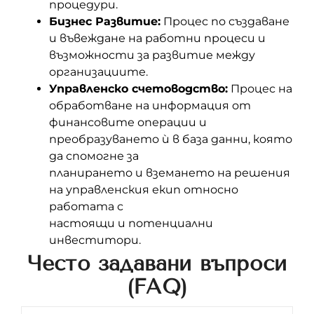
процедури.
Бизнес Развитие:
Процес по създаване
и въвеждане на работни процеси и
възможности за развитие между
организациите.
Управленско счетоводство:
Процес на
обработване на информация от
финансовите операции и
преобразуването ѝ в база данни, която
да спомогне за
планирането и вземането на решения
на управленския екип относно
работата с
настоящи и потенциални
инвеститори.
Често задавани въпроси
(FAQ)