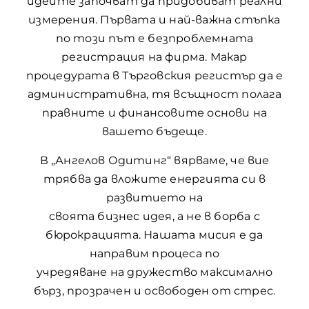
идеите започват да придобиват реални
измерения. Първата и най-важна стъпка
по този път е безпроблемната
регистрация на фирма. Макар
процедурата в Търговския регистър да е
административна, тя всъщност полага
правните и финансовите основи на
вашето бъдеще.
В „Ангелов Одитинг“ вярваме, че вие
трябва да вложите енергията си в
развитието на
своята бизнес идея, а не в борба с
бюрокрацията. Нашата мисия е да
направим процеса по
учредяване на дружество максимално
бърз, прозрачен и освободен от стрес.