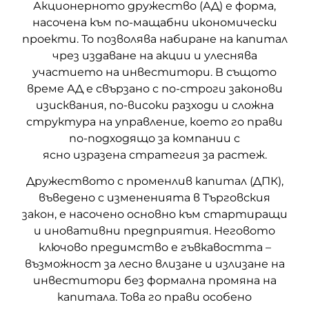
Акционерното дружество (АД) е форма,
насочена към по-мащабни икономически
проекти. То позволява набиране на капитал
чрез издаване на акции и улеснява
участието на инвеститори. В същото
време АД е свързано с по-строги законови
изисквания, по-високи разходи и сложна
структура на управление, което го прави
по-подходящо за компании с
ясно изразена стратегия за растеж.
Дружеството с променлив капитал (ДПК),
въведено с измененията в Търговския
закон, е насочено основно към стартиращи
и иновативни предприятия. Неговото
ключово предимство е гъвкавостта –
възможност за лесно влизане и излизане на
инвеститори без формална промяна на
капитала. Това го прави особено