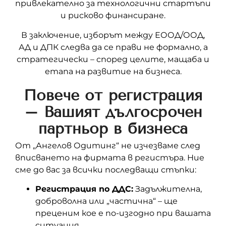
привлекателно за технологични стартъпи
и рисково финансиране.
В заключение, изборът между ЕООД/ООД,
АД и ДПК следва да се прави не формално, а
стратегически – според целите, мащаба и
етапа на развитие на бизнеса.
Повече от регистрация
– Вашият дългосрочен
партньор в бизнеса
От „Ангелов Одитинг“ не изчезваме след
вписването на фирмата в регистъра. Ние
сме до вас за всички последващи стъпки:
Регистрация по ДДС:
Задължителна,
доброволна или „частична“ – ще
преценим кое е по-изгодно при вашата
ситуация.