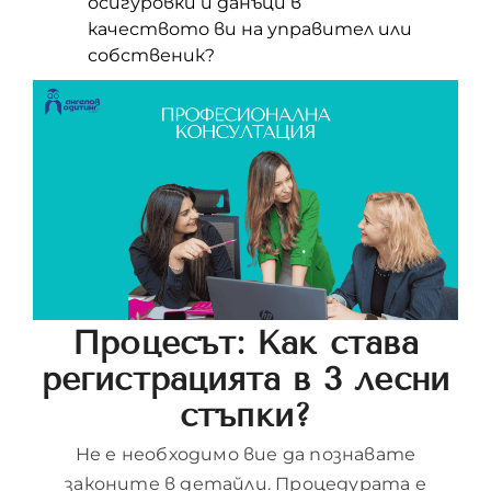
осигуровки и данъци в
качеството ви на управител или
собственик?
Процесът: Как става
регистрацията в 3 лесни
стъпки?
Не е необходимо вие да познавате
законите в детайли. Процедурата е