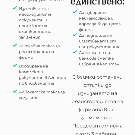
единствено:
Изготвяне на
Да изберете
необходимите
наименование и
документи и
адрес за бъдещата
попълване на
фирма
съответните
Да подпишете
заявления
изготвената от
Държавна такса за
нас документация
регистрация на
Да внесете по
фирма
банкова сметка
избрания капитал
Входиране на
комплекта
С всички останали
документи в Агенция
по вписванията
стъпки до
Адвокатска такса за
излизането на
услугата
регистрацията на
фирмата ви се
заемаме ние.
Процесът отнема
около 3 работни