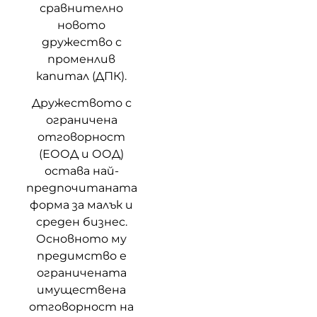
сравнително
новото
дружество с
променлив
капитал (ДПК).
Дружеството с
ограничена
отговорност
(ЕООД и ООД)
остава най-
предпочитаната
форма за малък и
среден бизнес.
Основното му
предимство е
ограничената
имуществена
отговорност на