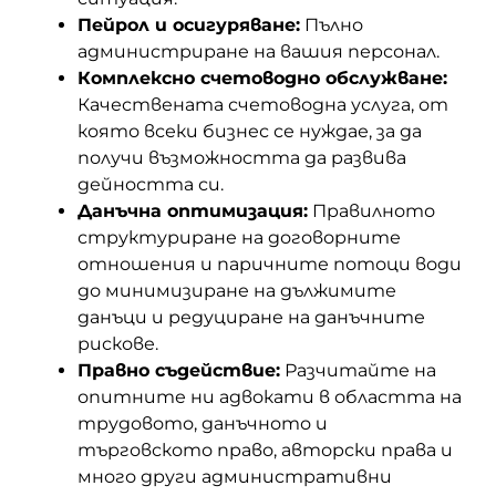
Пейрол и осигуряване:
Пълно
администриране на вашия персонал.
Комплексно счетоводно обслужване:
Качествената счетоводна услуга, от
която всеки бизнес се нуждае, за да
получи възможността да развива
дейността си.
Данъчна оптимизация:
Правилното
структуриране на договорните
отношения и паричните потоци води
до минимизиране на дължимите
данъци и редуциране на данъчните
рискове.
Правно съдействие:
Разчитайте на
опитните ни адвокати в областта на
трудовото, данъчното и
търговското право, авторски права и
много други административни