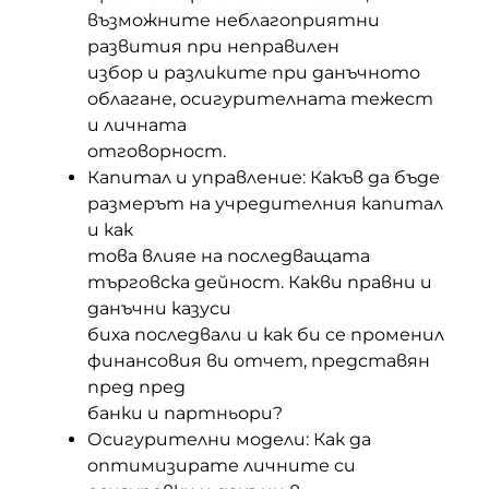
възможните неблагоприятни
развития при неправилен
избор и разликите при данъчното
облагане, осигурителната тежест
и личната
отговорност.
Капитал и управление: Какъв да бъде
размерът на учредителния капитал
и как
това влияе на последващата
търговска дейност. Какви правни и
данъчни казуси
биха последвали и как би се променил
финансовия ви отчет, представян
пред пред
банки и партньори?
Осигурителни модели: Как да
оптимизирате личните си