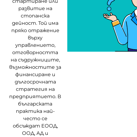
стартиране или
развитие на
стопанска
дейност. Той има
пряко отражение
върху
управлението,
отговорността
на съдружниците,
възможностите за
финансиране и
дългосрочната
стратегия на
предприятието. В
българската
практика най-
често се
обсъждат ЕООД,
ООД, АД и