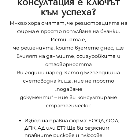
консултация е ключът
към успеха?
Много хора смятат, че регистрацията на
фирма е просто попълване на бланки.
Истината е,
че решенията, които вземете днес, ще
влияят на данъците, осигуровките и
отговорността
ви години наред. Като дългогодишна
счетоводна къща, ние не просто
„подаваме
документи“ – ние ви консултираме
стратегически:
Избор на правна форма: ЕООД, ООД,
ДПК, АД или ЕТ? Ще ви разясним
правните рискове и плюсове,