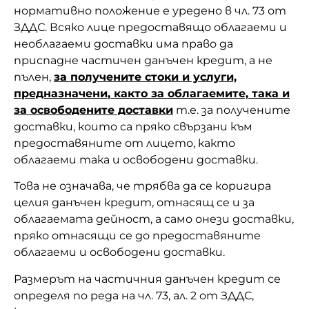
нормативно положение е уредено в чл. 73 от
ЗДДС. Всяко лице предоставящо облагаеми и
необлагаеми доставки има право да
приспадне частичен данъчен кредит, а не
пълен,
за получените стоки и услуги,
предназначени
,
както за облагаемите, така и
за освободените доставки
т.е. за получените
доставки, които са пряко свързани към
предоставяните от лицето, както
облагаеми така и освободени доставки.
Това не означава, че трябва да се коригира
целия данъчен кредит, отнасящ се и за
облагаемата дейност, а само онези доставки,
пряко отнасящи се до предоставяните
облагаеми и освободени доставки.
Размерът на частичния данъчен кредит се
определя по реда на чл. 73, ал. 2 от ЗДДС,