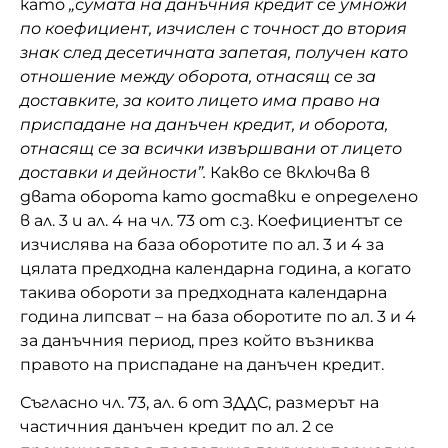
като
„
сумата на данъчния кредит се умножи
по коефициент, изчислен с точност до втория
знак след десетичната запетая, получен като
отношение между оборота, отнасящ се за
доставките, за които лицето има право на
приспадане на данъчен кредит, и оборота,
отнасящ се за всички извършвани от лицето
доставки и дейности
”.
Какво се включва в
двата оборота като доставки е определено
в ал. 3 и ал. 4 на чл. 73 от с.з.
Коефициентът се
изчислява на база оборотите по ал. 3 и 4 за
цялата предходна календарна година, а когато
такива обороти за предходната календарна
година липсват – на база оборотите по ал. 3 и 4
за данъчния период, през който възниква
правото на приспадане на данъчен кредит.
Съгласно чл. 73, ал. 6 от ЗДДС, р
азмерът на
частичния данъчен кредит по ал. 2 се