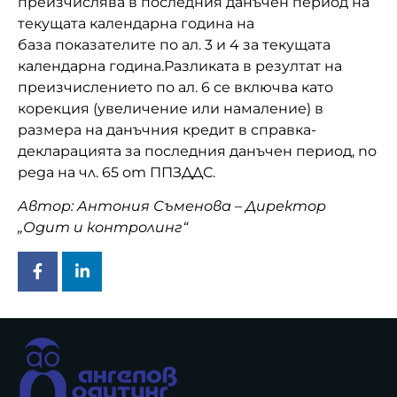
преизчислява в последния данъчен период на
текущата календарна година на
база
показателите по ал. 3 и 4 за текущата
календарна година
.
Разликата в резултат на
преизчислението по ал. 6 се включва като
корекция (увеличение или намаление) в
размера на данъчния кредит в справка-
декларацията за последния данъчен период
, по
реда на чл. 65 от ППЗДДС.
Автор: Антония Съменова – Директор
„Одит и контролинг“