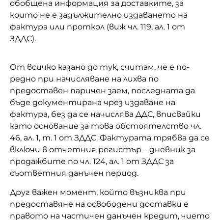
обобщена информация за доставки
те, за
които не е задължително издаването на
фактура или проткол (виж чл. 119, ал. 1 от
ЗДДС).
От всичко казано до тук, считам, че е по-
редно при начисляване на лихва по
предоставен паричен заем, последната да
бъде документирана чрез издаване на
фактура, без да се начислява ДДС, вписвайки
като основание за това обстоятелство чл.
46, ал. 1, т. 1 от ЗДДС. Фактурата трябва да се
включи в отчетния регистър – дневник за
продажбите по чл. 124, ал. 1 от ЗДДС за
съответния данъчен период.
Друг важен момент, който възниква при
предоставяне на освободени доставки е
правото на частичен данъчен кредит, чието