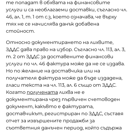
те попадат в обхвата на финансовите
услуги и са необлагаеми доставки, съгласно чл.
46, ал. 1, т. 1 от с.з, което означава, че върху
тях не се начислява данък добавена
стойност.
Относно документирането на лихвите,
ЗДДС дава право на избор. Съгласно чл. 113, ал. 3,
т. 2 от ЗДДС за доставените финансови
услуги по чл. 46 фактура може да не се издава.
Но по желание на доставчика или на
получателя фактура може да бъде издадена,
гласи текста на чл. 113, ал. 6 също от ЗДДС.
Когато
получената
лихва не е
документирана чрез първичен счетоводен
документ, какъвто е фактурата,
доставчикът, регистриран по ЗДДС,
съставя
отчет за извършените продажби
за
съответния данъчен период
,
който съдържа