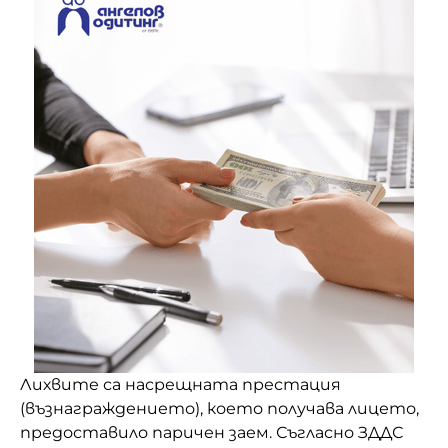
Лихвите са насрещната престация
(възнаграждението), което получава лицето,
предоставило паричен заем. Съгласно ЗДДС