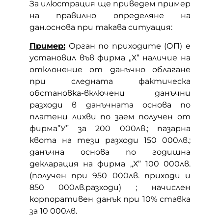
За илюстрация ще приведем пример
на правилно определяне на
дан.основа при такава ситуация:
Пример:
Орган по приходите (ОП) е
установил във фирма „Х” наличие на
отклонение от данъчно облагане
при следната фактическа
обстановка-включени данъчни
разходи в данъчната основа по
платени лихви по заем получен от
фирма”У” за 200 000лв.; пазарна
квота на тези разходи 150 000лв.;
данъчна основа по годишна
декларация на фирма „Х” 100 000лв.
(получен при 950 000лв. приходи и
850 000лв.разходи) ; начислен
корпоративен данък при 10% ставка
за 10 000лв.