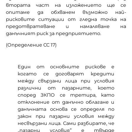
втората част на изложението ще се
опитаме да обхванем възможно най-
рисковите ситуации от гледна точка на
предотвратяване и намаляване на
данъчният риск за предприятието.
(Определение СС 17)
Един от основните рискове е
когато се договарят кредити
между свързани лица при условия
различни от пазарните, което
според ЗКПО се третира, като
отклонение от данъчно облагане и
данъчната основа се определя по
закон при пазарни условия между
несвързани лица. Сами разбирате, че
„пазарни условия” е твърде