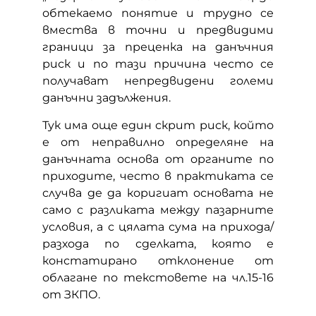
обтекаемо понятие и трудно се
вмества в точни и предвидими
граници за преценка на данъчния
риск и по тази причина често се
получават непредвидени големи
данъчни задължения.
Тук има още един скрит риск, който
е от неправилно определяне на
данъчната основа от органите по
приходите, често в практиката се
случва де да коригиат основата не
само с разликата между пазарните
условия, а с цялата сума на прихода/
разхода по сделката, която е
констатирано отклонение от
облагане по текстовете на чл.15-16
от ЗКПО.