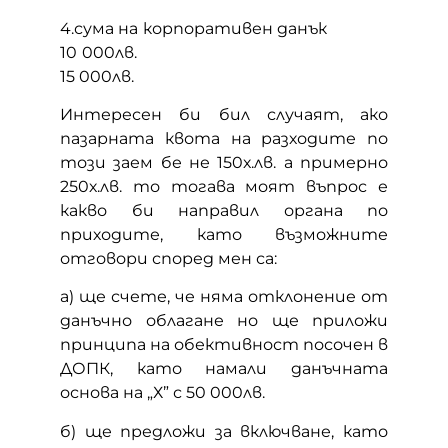
4.сума на корпоративен данък
10 000лв.
15 000лв.
Интересен би бил случаят, ако
пазарната квота на разходите по
този заем бе не 150х.лв. а примерно
250х.лв. то тогава моят въпрос е
какво би направил органа по
приходите, като възможните
отговори според мен са:
а) ще счете, че няма отклонение от
данъчно облагане но ще приложи
принципа на обективност посочен в
ДОПК, като намали данъчната
основа на „Х” с 50 000лв.
б) ще предложи за включване, като