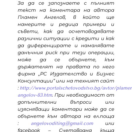
За да се запознаете с пълният
текст на коментара на автора
Пламен Ангелов, в който ще
намерите и редица примери и
съвети, как да осчетоводявате
различни ситуации с кредити и как
да диференцирате и намалявате
данъчния риск при тези операции,
може да се обърнете, към
държателят на правата по него
фирма „РС Издателство и Бизнес
Консултации” или на техният сайт
:
http://www.portalschetovodstvo.bg/avtor/plamen
angelov-83.htm
. При необходимост от
допълнителни въпроси или
изясняващи коментари може да се
обърнете към автора на ел.поща
:
angelovoditing@gmail.com
или
facebook – Счетоводна къща