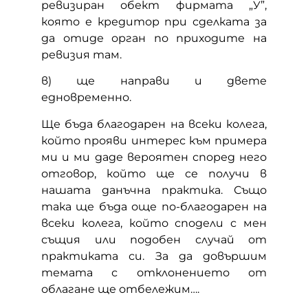
ревизиран обект фирмата „У”,
която е кредитор при сделката за
да отиде орган по приходите на
ревизия там.
в) ще направи и двете
едновременно.
Ще бъда благодарен на всеки колега,
който прояви интерес към примера
ми и ми даде вероятен според него
отговор, който ще се получи в
нашата данъчна практика. Също
така ще бъда още по-благодарен на
всеки колега, който сподели с мен
същия или подобен случай от
практиката си. За да довършим
темата с отклонението от
облагане ще отбележим….