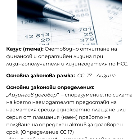
Казус (тема):
Счетоводно отчитане на
финансов и оперативен лизинг при
лизингополучателя и лизингодателя по НСС.
Основна законова рамка:
СС 17 – Лизинг.
Основни законови определения:
„Лизингов договор“
– споразумение, по силата
на което наемодателят предоставя на
наемателя срещу еднократно плащане или
серия от плащания (наем) правото на
ползване на определен актив за договорен
срок. (Определение СС 17)