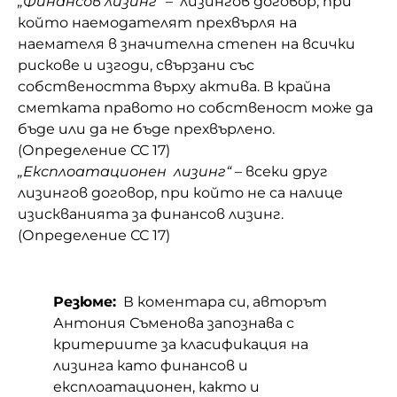
„Финансов лизинг“
– лизингов договор, при
който наемодателят прехвърля на
наемателя в значителна степен на всички
рискове и изгоди, свързани със
собствеността върху актива. В крайна
сметката правото но собственост може да
бъде или да не бъде прехвърлено.
(Определение СС 17)
„Експлоатационен лизинг“
– всеки друг
лизингов договор, при който не са налице
изискванията за финансов лизинг.
(Определение СС 17)
Резюме:
В коментара си, авторът
Антония Съменова запознава с
критериите за класификация на
лизинга като финансов и
експлоатационен, както и