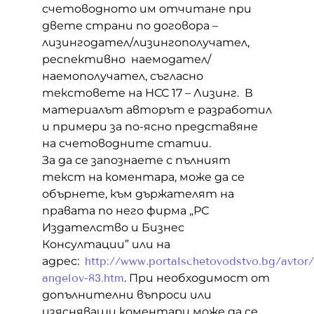
счетоводното им отчитане при
двете страни по договора –
лизингодател/лизингополучател,
респективно наемодател/
наемополучател, съгласно
текстовете на НСС 17 – Лизинг. В
материалът авторът е разработил
и примери за по-ясно представяне
на счетоводните статии.
За да се запознаете с пълният
текст на коментара, може да се
обърнете, към държателят на
правата по него фирма „РС
Издателство и Бизнес
Консултации” или на
адрес:
http://www.portalschetovodstvo.bg/avtor
angelov-83.htm
. При необходимост от
допълнителни въпроси или
изясняващи коментари може да се