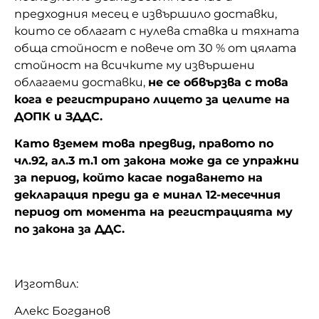
предходния месец е извършило доставки,
които се облагат с нулева ставка и тяхната
обща стойност е повече от 30 % от цялата
стойност на всичките му извършени
облагаеми доставки,
не се обвързва с това
кога е регистрирано лицето за целите на
ДОПК и ЗДДС.
Като вземем това предвид, правото по
чл.92, ал.3 т.1 от закона може да се упражни
за период, който касае подаването на
декларация преди да е минал 12-месечния
период от момента на регистрацията му
по закона за ДДС.
Изготвил:
Алекс Богданов