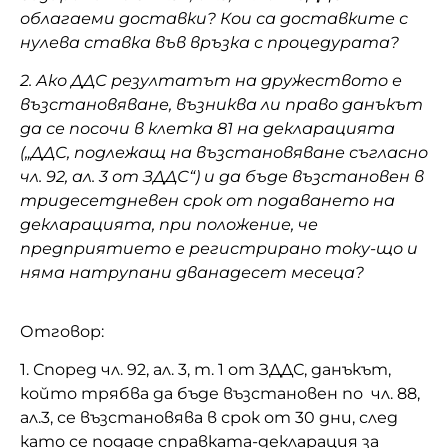
облагаеми доставки? Кои са доставките с
нулева ставка във връзка с процедурата?
2.
Ако ДДС резултатът на дружеството е
възстановяване, възниква ли право данъкът
да се посочи в клетка 81 на декларацията
(„ДДС, подлежащ на възстановяване съгласно
чл. 92, ал. 3 от ЗДДС“) и да бъде възстановен в
тридесетдневен срок от подаването на
декларацията, при положение, че
предприятието е регистрирано току-що и
няма натрупани дванадесет месеца?
Отговор:
1. Според чл. 92, ал. 3, т. 1 от ЗДДС, данъкът,
който трябва да бъде възстановен по чл. 88,
ал.3, се възстановява в срок от 30 дни, след
като се подаде справката-декларация за