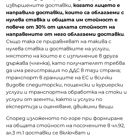
извършените доставки,
когато лицето е
направило доставки, които са облагаеми с
нулева ставка и общата им стойност е
повече от 30% от цялата стойност на
направените от него облагаеми доставки
.
Също така се приравняват на такива с
нулева ставка и доставките на услуги,
мястото на които е с изпълнение в друга
държава (членка), като получателят трябва
да има регистрация по ДДС в тази страна;
транспорт в границите на ЕС и всички
видове спедиторски, пощенски и куриерски
услуги и транспортна обработка на стоки и
услуги от агенти, както и услуги по
експертиза и оценяване, движими вещи.
Според изложеното по-горе при формиране
на общата стойност на посочените в чл.92,
ал.3 т.1 доставки се включват и