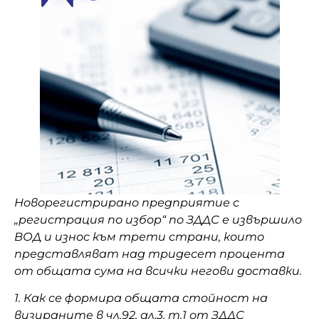
Новорегистрирано предприятие с
„регистрация по избор“ по ЗДДС е извършило
ВОД и износ към трети страни, които
представляват над тридесет процента
от общата сума на всички негови доставки.
1.
Как се формира общата стойност на
визираните в чл.92, ал.3, т.1 от ЗДДС