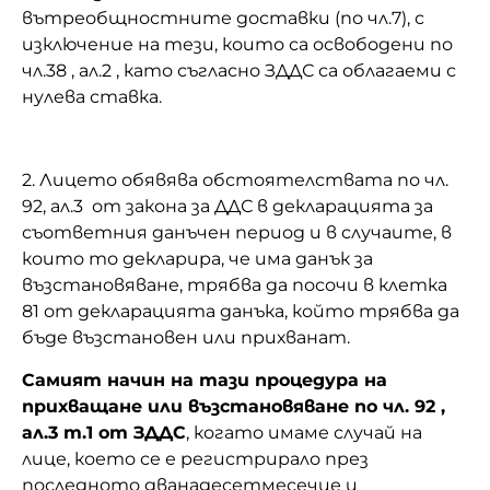
вътреобщностните доставки (по чл.7), с
изключение на тези, които са освободени по
чл.38 , ал.2 , като съгласно ЗДДС са облагаеми с
нулева ставка.
2. Лицето обявява обстоятелствата по чл.
92, ал.3 от закона за ДДС в декларацията за
съответния данъчен период и в случаите, в
които то декларира, че има данък за
възстановяване, трябва да посочи в клетка
81 от декларацията данъка, който трябва да
бъде възстановен или прихванат.
Самият начин на тази процедура на
прихващане или възстановяване по чл. 92 ,
ал.3 т.1 от ЗДДС
, когато имаме случай на
лице, което се е регистрирало през
последното дванадесетмесечие и